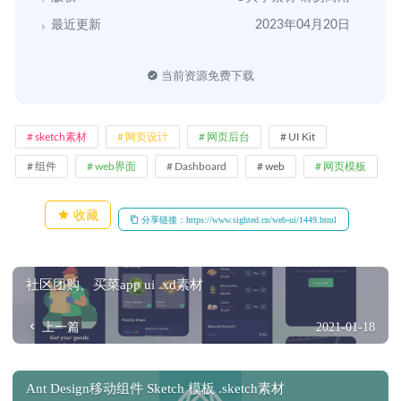
最近更新
2023年04月20日
当前资源免费下载
sketch素材
网页设计
网页后台
UI Kit
组件
web界面
Dashboard
web
网页模板
收藏
分享链接：https://www.sighted.cn/web-ui/1449.html
社区团购、买菜app ui .xd素材
上一篇
2021-01-18
Ant Design移动组件 Sketch 模板 .sketch素材