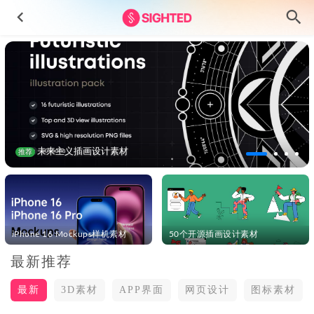
未来主义插画设计素材
推荐
15个app展示模板样机mockup .fig素材
2022-04-16
成套简约家具电商app ui .xd素材
2021-01-07
iPhone 16 Mockups样机素材
50个开源插画设计素材
电子门卡app ui设计 .xd素材
2021-12-06
Waste废品回收APP界面设计素材
2024-11-16
最新推荐
日程管理、任务管理、学生课程管理app ui设计 .fig .xd
最新
3D素材
APP界面
网页设计
图标素材
.sketch素材
2021-09-05