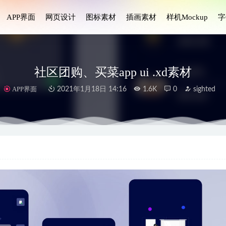
APP界面
网页设计
图标素材
插画素材
样机Mockup
字
社区团购、买菜app ui .xd素材
APP界面
2021年1月18日 14:16
1.6K
0
sighted
Dislay-英文字体设计素材.otf安装包
2024-11-25
画设计素材.aep .json源文件
2023-05-21
app ui设计 .fig素材
2022-03-09
i设计模板 .sketch素材
2021-01-19
y活动预订、票务预订应用程序UI设计素材
2025-04-02