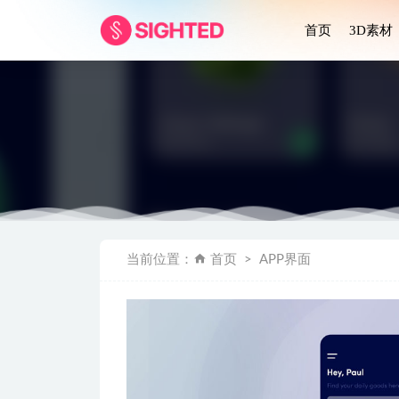
首页
3D素材
Wolves 
当前位置：
首页
APP界面
Tokyo动
记账收支记录
电商app u
Evinl