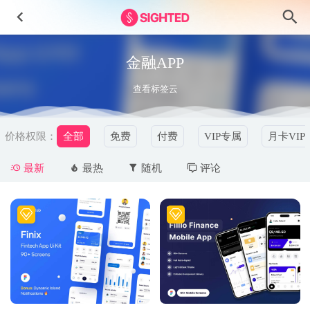
金融APP
查看标签云
价格权限：
全部
免费
付费
VIP专属
月卡VIP
最新
最热
随机
评论
CryptoPank – 加密金融app ui设计 .fig .xd .sketch .studio素材
2022-05-12
成套家政服务app用户界面设计Figma素材
2023-04-28
Valentine’s-情人节情侣3D人物插画设计素材
2024-11-24
支付app ui设计 .xd素材
2021-06-07
赛事app ui设计 .fig素材
2021-08-28