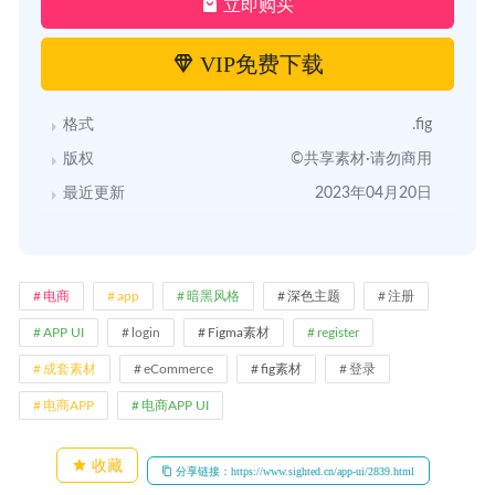
立即购买
VIP免费下载
格式
.fig
版权
©共享素材·请勿商用
最近更新
2023年04月20日
电商
app
暗黑风格
深色主题
注册
APP UI
login
Figma素材
register
成套素材
eCommerce
fig素材
登录
电商APP
电商APP UI
收藏
分享链接：https://www.sighted.cn/app-ui/2839.html