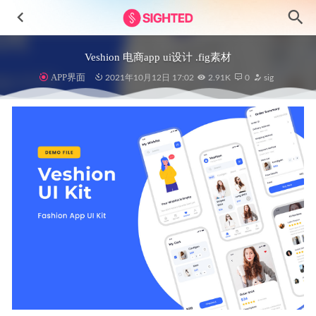
Veshion 电商app ui设计 .fig素材
APP界面
2021年10月12日 17:02
2.91K
0
sig
HireMe-求职招聘app用户界面设计Figma素材
2023-04-28
Jereya Shop电商APP界面设计素材
2023-07-24
习惯管理app ui设计 .fig素材
2021-11-12
智能灯具app & watch app ui设计 .fig素材
2022-07-17
家具电商app ui .xd素材
2021-01-06