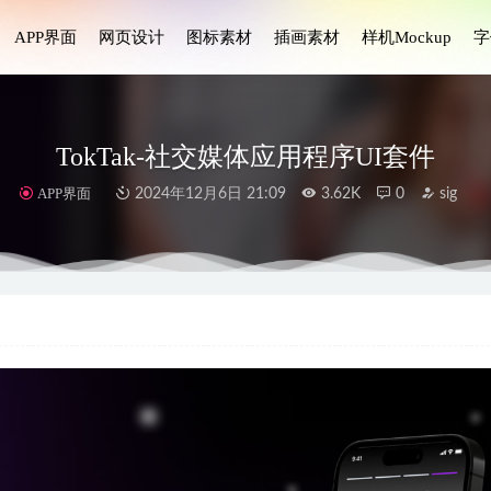
APP界面
网页设计
图标素材
插画素材
样机Mockup
字
TokTak-社交媒体应用程序UI套件
APP界面
2024年12月6日 21:09
3.62K
0
sig
arty家庭聚会插画设计 .fig .xd .sketch .ai素材
2022-04-01
 Thinking设计思维3D图标设计素材
2023-07-01
iting 20个创意写作3D图标设计素材
2023-03-28
班预订app ui设计 .fig素材
2022-05-04
台患者、医生后台ui设计 .fig素材
2021-12-26