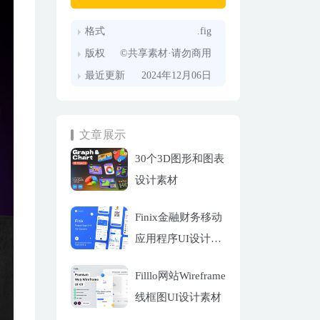
格式
.fig
版权
©共享素材·请勿商用
最近更新
2024年12月06日
文章展示
30个3D图形和图表
设计素材
Finix金融财务移动
应用程序UI设计套
件
Filllo网站Wireframe
线框图UI设计素材