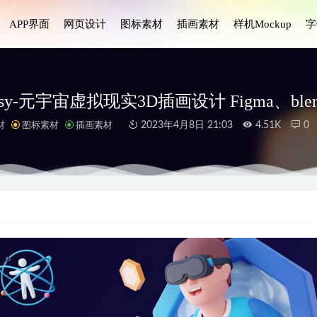
APP界面
网页设计
图标素材
插画素材
样机Mockup
字
ersy-元宇宙虚拟现实3D插画设计 Figma、ble
材
图标素材
插画素材
2023年4月8日 21:03
4.51K
0
AB-分析管理仪表板UI设计素材
2024-11-12
ork团队合作插画设计素材
2023-06-18
线学习app ui设计 Figma素材
2023-04-02
 ui .xd素材
2021-01-07
Agency高级网站设计套件
2024-11-15