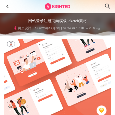
网站登录注册页面模板 .sketch素材
网页设计
2020年12月30日 09:24
1.31K
0
sig
电商app ui设计 .xd素材
2021-08-14
备忘、任务管理app ui设计 .fig素材
2021-04-23
聊天机器人app ui设计 .fig素材
2022-08-08
60个新拟物风格界面app ui设计.fig .sketch素材
2021-01-19
美食网站UI设计素材 .fig源文件
2022-04-17