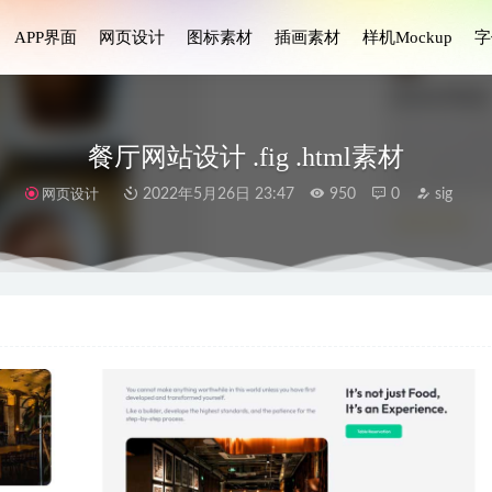
APP界面
网页设计
图标素材
插画素材
样机Mockup
字
餐厅网站设计 .fig .html素材
网页设计
2022年5月26日 23:47
950
0
sig
rphic icons毛玻璃效果图标 .fig素材
2021-08-04
-美食外卖app ui设计素材
2023-07-05
页UI设计 .fig素材
2022-02-18
widgets 2.0 智能手表UI组件
2023-08-06
e 3D医疗图标模型素材 .obj .blend源文件
2023-04-06