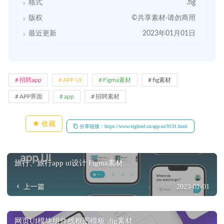
格式
.fig
版权
©共享素材·请勿商用
最近更新
2023年01月01日
招聘app
APP UI
Figma素材
fig素材
APP界面
app
招聘素材
收藏
分享链接：https://www.sighted.cn/app-ui/9131.html
旅行、旅行app ui设计 Figma素材
上一篇
2023-01-01
网页UI模块组件线框图模板 .fig素材