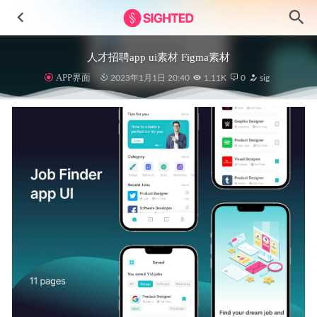
人才招聘app ui素材 Figma素材
APP界面
2023年1月1日 20:40
1.11K
0
sig
在线教育后台UI .figma源文件
2020-11-24
Apple Vision Pro – App Store Replica .fig素材下载
2024-11-
06
Chakra Admin 后台dashboard模板 .fig素材
2021-09-13
校园社交app ui设计 .fig素材
2022-05-24
家具电商app ui .xd素材
2021-01-06