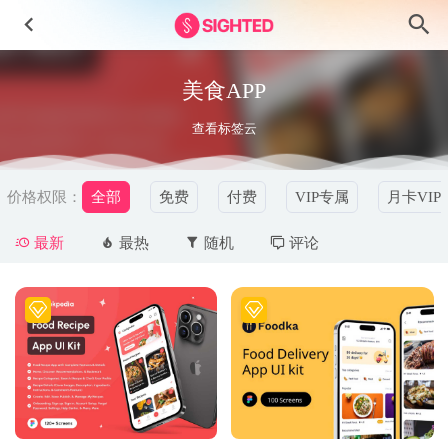
美食APP
查看标签云
价格权限：
全部
免费
付费
VIP专属
月卡VIP
最新
最热
随机
评论
Seoul插画设计素材
2023-07-08
Travelio旅行app ui设计素材 Figma源文件
2023-03-12
Overpay-成套财务网站仪表盘UI设计素材
2024-11-13
app界面导航ui设计 .fig素材
2022-03-21
VR AR 医疗医院健康场景插画 .ai素材
2021-12-22