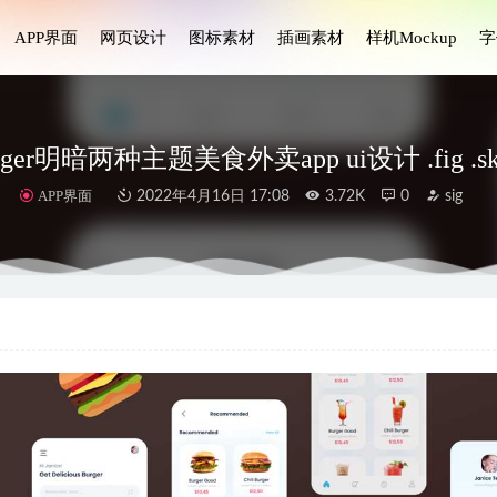
APP界面
网页设计
图标素材
插画素材
样机Mockup
字
urger明暗两种主题美食外卖app ui设计 .fig .s
APP界面
2022年4月16日 17:08
3.72K
0
sig
融钱包app ui设计.xd素材
2022-01-23
成套新闻和阅读器app ui设计 .fig素材
2022-03-26
s服务ui设计 .fig .xd .sketch素材
2022-01-24
钱包界面UI .psd素材
2021-01-14
线医疗app用户界面设计Figma素材
2023-05-11