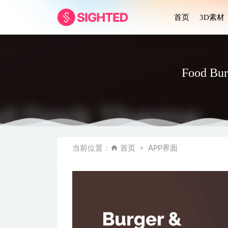
首页
3D素材
Food B
Wallet金
当前位置：
首页
APP界面
Berita 
视频会议saa
app支付、
Nafa在