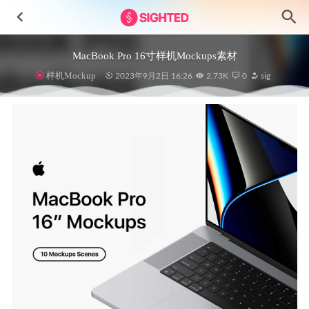
MacBook Pro 16寸样机Mockups素材
样机Mockup
2023年9月2日 16:26
2.73K
0
sig
记账收支记录app ui设计 .fig素材
2022-03-09
简洁电商app ui .xd素材
2021-01-04
Real Estate房地产app ui设计 .fig .xd素材
2022-05-27
Sosio移动社交应用程序用户界面设计Figma素材
2023-04-14
HomeMe 家具电商app ui .sketch素材
2021-01-07