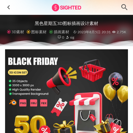
黑色星期五3D图标插画设计素材
3D素材
图标素材
插画素材
2023年8月5日 20:31
2.75K
0
sig
Destino社交约会app ui设计 .xd .sketch .psd素材
2022-05-13
NFTs Art – NFT数字藏品网站模板素材
2023-07-06
医疗app ui设计 .fig .xd素材
2021-08-18
3D 女性角色姿势插画设计 .blend素材
2022-03-31
Studio Records-音乐播放和社交媒体应用程序UI设计套件
2024-12-05