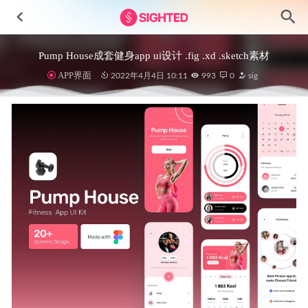
Pump House成套健身app ui设计 .fig .xd .sketch素材
APP界面
2022年4月4日 10:11
993
0
sig
VR AR 医疗医院健康场景插画 .ai素材
2021-12-22
Online-learning在线学习app ui界面设计模板 .fig .xd .sketch素
材
2023-03-15
医疗健康平台患者、医生后台ui设计 .fig素材
2021-12-26
1280+ 卡片式ui设计组件 .fig素材
2021-07-08
Facely V2元宇宙3D创意头像设计素材
2023-07-24