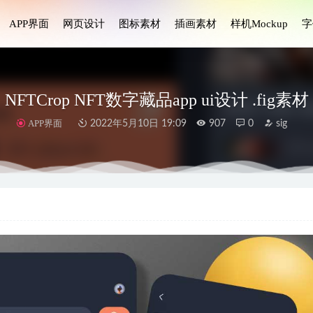
APP界面
网页设计
图标素材
插画素材
样机Mockup
字
NFTCrop NFT数字藏品app ui设计 .fig素材
APP界面
2022年5月10日 19:09
907
0
sig
e 金额app ui设计 .xd素材
2021-08-11
let金融钱包移动应用程序UI套件
2023-09-02
I Sketch设计源文件
2020-12-09
ws ux用户流程UI .fig素材
2022-05-14
 ui设计 .fig素材
2021-11-12