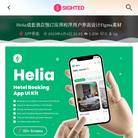
Helia成套酒店预订应用程序用户界面设计Figma素材
APP界面
2023年4月4日 21:35
1.25K
0
sig
清新音乐类App UI设计.Sketch设计素材
2020-11-23
Chatly-移动社交app界面设计素材
2023-08-09
一组毛玻璃风格图标 .fig素材
2021-11-04
酒店预订app ui设计 .sketch素材
2022-03-19
smart watch智能手表app ui设计 .fig素材
2022-05-29