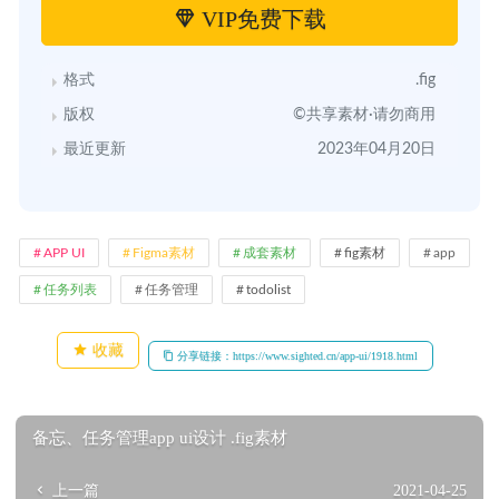
VIP免费下载
格式
.fig
版权
©共享素材·请勿商用
最近更新
2023年04月20日
APP UI
Figma素材
成套素材
fig素材
app
任务列表
任务管理
todolist
收藏
分享链接：https://www.sighted.cn/app-ui/1918.html
备忘、任务管理app ui设计 .fig素材
上一篇
2021-04-25