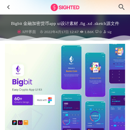
Bigbit 金融加密货币app ui设计素材 .fig .xd .sketch源文件
APP界面
2022年4月17日 12:47
1.86K
0
sig
3D icon图标设计 .fig素材
2021-10-19
新拟物风格饮品APP UI设计.xd源文件
2020-12-23
Almera Serif英文字体设计素材.otf .ttf .woff安装包
2024-12-
08
电商app ui .sketch素材
2021-01-07
Cinemax-电影流媒体app ui设计 .fig素材
2022-05-13