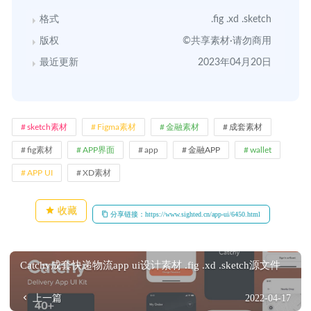
格式
.fig .xd .sketch
版权
©共享素材·请勿商用
最近更新
2023年04月20日
sketch素材
Figma素材
金融素材
成套素材
fig素材
APP界面
app
金融APP
wallet
APP UI
XD素材
收藏
分享链接：https://www.sighted.cn/app-ui/6450.html
Catchy成套快递物流app ui设计素材 .fig .xd .sketch源文件
上一篇
2022-04-17