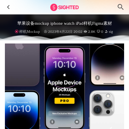
苹果设备mockup iphone watch iPad样机Figma素材
样机Mockup
2023年4月22日 20:02
2.8K
0
sig
FoodGo美食外卖app ui设计.xd素材
2022-01-20
ios uikit设计模板 .sketch素材
2020-12-30
1200+ 3D icon图标设计 .fig素材
2021-10-19
Bankoo-金融银行app界面设计素材
2023-08-05
CRM 客户关系管理系统Dashboard仪表盘设计 .xd素材
2021-
06-07