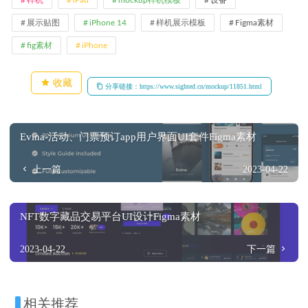
样机
iPad
mockup样机模板
设备
展示贴图
iPhone 14
样机展示模板
Figma素材
fig素材
iPhone
收藏
分享链接：https://www.sighted.cn/mockup/11851.html
Evina-活动、门票预订app用户界面UI套件Figma素材
上一篇
2023-04-22
NFT数字藏品交易平台UI设计Figma素材
2023-04-22
下一篇
相关推荐