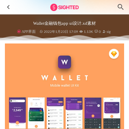
Wallet金融钱包app ui设计.xd素材
APP界面
2022年1月23日 17:09
1.13K
0
sig
Metaverse元宇宙3D图标素材
2023-08-02
室内设计app ui设计素材
2023-08-05
深色健身app ui .xd素材
2021-01-16
NexuxPay 银行app ui设计 .fig素材
2022-03-02
SnapOut插画设计素材 .fig .svg源文件
2022-05-04