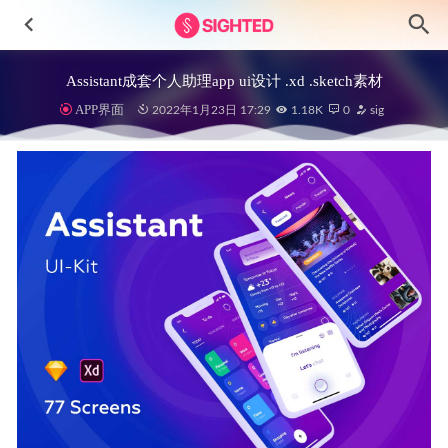
Assistant成套个人助理app ui设计 .xd .sketch素材
APP界面
2022年1月23日 17:29
1.18K
0
sig
Metacoin加密货币、钱包应用程序UI套件
2023-07-16
汽车电商app ui设计 .fig .xd .sketch素材
2021-08-28
Baruna – NFT市场商店app ui设计 .fig素材
2022-05-11
医疗3D图标设计素材 .fig .blend .c4d .obj .psd源文件
2022-
10-21
Weatherly Flat-300多个天气图标设计 .fig .xd .sketch .ai .svg
素材
2022-10-07