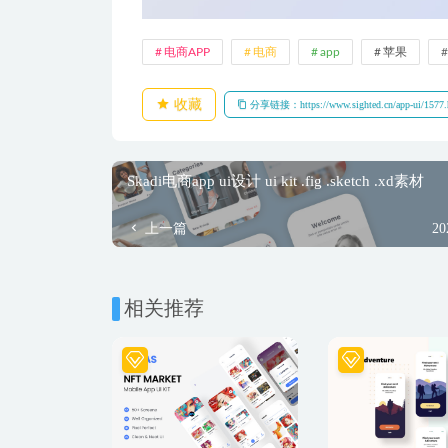
电商APP
电商
app
苹果
收藏
分享链接：https://www.sighted.cn/app-ui/1577.
Skadi电商app ui设计 ui kit .fig .sketch .xd素材
上一篇
20
相关推荐