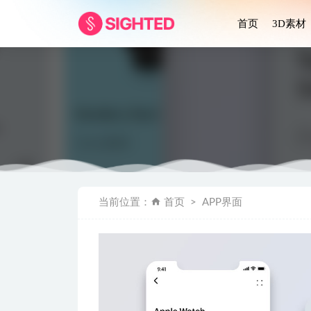
首页
3D素材
Duwall
当前位置：
首页
APP界面
CaMo极度舒
Balb-
家居app u
R-Esta