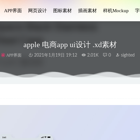
APP界面
网页设计
图标素材
插画素材
样机Mockup
字
apple 电商app ui设计 .xd素材
APP界面
2021年1月19日 19:12
2.01K
0
sighted
et金融钱包APP界面设计素材
2023-06-18
适app ui设计 .fig .sketch素材
2022-12-08
社交媒体应用程序UI设计套件
2024-11-28
i设计 .xd素材
2022-04-03
te房地产app用户界面设计素材
2023-09-03