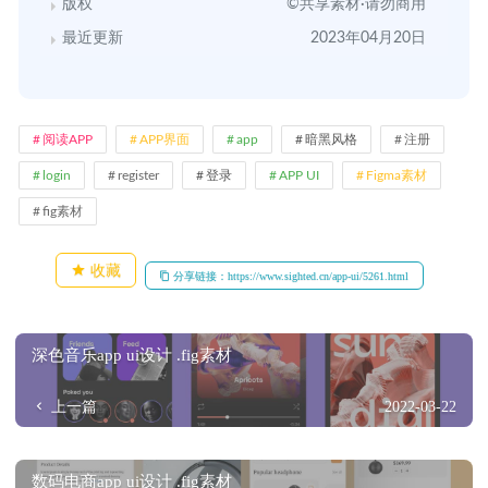
版权
©共享素材·请勿商用
最近更新
2023年04月20日
阅读APP
APP界面
app
暗黑风格
注册
login
register
登录
APP UI
Figma素材
fig素材
收藏
分享链接：https://www.sighted.cn/app-ui/5261.html
深色音乐app ui设计 .fig素材
上一篇
2022-03-22
数码电商app ui设计 .fig素材