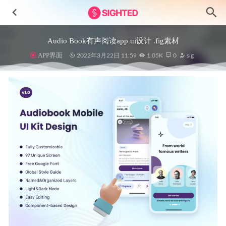
Audio Book有声阅读app ui设计 .fig素材
APP界面
2022年3月22日 11:59
1.05K
0
sig
Traveline-旅行和生活方式应用程序UI套件
2023-08-03
100个银行卡卡样设计 .sketch素材
2020-11-24
NFT Distro-NFT市场UI设计素材
2023-05-12
Lek Zach 旅游app ui设计 .fig素材
2021-08-08
Kenko健康管理跟踪app ui设计 .sketch素材
2022-04-11