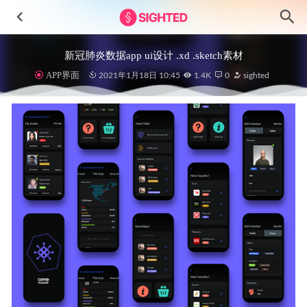
新冠肺炎数据app ui设计 .xd .sketch素材
APP界面
2021年1月18日 10:45
1.4K
0
sighted
VPN服务app ui设计 .fig .xd素材
2022-01-09
深色暗黑风格音乐app ui .fig素材
2021-01-06
Boldo 信息服务商网站模板 .fig素材
2022-03-17
Halloween圣诞节图标设计素材
2023-08-01
Empty State空状态插画设计 .fig素材
2022-04-04