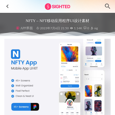
NFTY – NFT移动应用程序UI设计素材
APP界面
2023年7月6日 21:50
1.14K
0
sig
Furniture家居电商app ui设计 .xd素材
2022-09-10
500+实用icon图标 .sketch .xd .svg .ai .fig素材
2021-01-07
Food Delivery 成套外卖app ui设计.fig素材
2021-08-05
Hover 新拟物风格app ui .xd素材
2021-01-08
空状态矢量概念插画设计素材.eps .ai源文件
2022-12-25