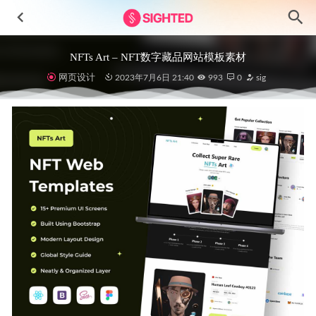
NFTs Art – NFT数字藏品网站模板素材
网页设计
2023年7月6日 21:40
993
0
sig
Doctor-医疗健康app用户界面设计素材
2023-07-15
Hearme-音乐播放器和播客应用程序UI套件
2023-06-03
清新简约网站后台UI模板psd源文件
2020-12-04
Cookpedia-高级烹饪和食物食谱应用程序UI设计素材
2024-
11-29
Acara成套活动预订app ui设计 .fig素材
2022-03-26