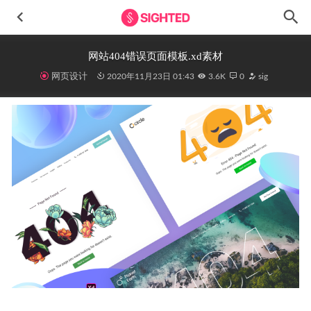
网站404错误页面模板.xd素材
网页设计
2020年11月23日 01:43
3.6K
0
sig
QuadFit 成套健身app ui设计 fig素材
2022-04-09
GrubEats美食外卖app用户界面设计Figma素材
2023-04-28
NeoFT-数字藏品app用户界面设计Figma素材
2023-04-10
Food美食外卖app界面设计素材
2023-09-02
建筑公司网站首页.xd素材
2020-11-23