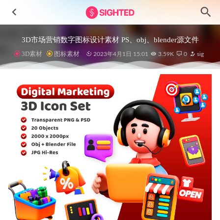
3D市场营销数字图标设计素材 PS、obj、blender源文件
3D素材
图标素材
2023年4月1日 15:01
3.59K
0
sig
电商app ui设计 .xd素材
2021-08-14
Slashpay金融App应用程序UI套件
2023-06-14
Vision-高级营销网站仪表盘UI设计素材套件
2024-11-25
Freelance自由职业者app界面设计素材
2023-09-02
40个云服务图标 .fig素材
2021-11-19