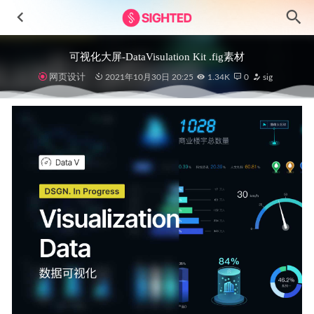
可视化大屏-DataVisulation Kit .fig素材
网页设计
2021年10月30日 20:25
1.34K
0
sig
睡眠数据追踪app ui设计 .xd素材
2021-10-19
暗黑风格冥想app ui设计.fig素材
2021-08-12
共享单车、滑板车app ui .sketch .xd .fig素材
2021-01-14
NFT数字藏品交易平台UI .fig素材
2023-04-22
短视频社交app ui设计 .xd素材
2022-01-09