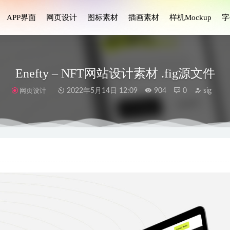
APP界面
网页设计
图标素材
插画素材
样机Mockup
字
Enefty – NFT网站设计素材 .fig源文件
网页设计
2022年5月14日 12:09
904
0
sig
merce电子商务应用程序UI工具包
2024-11-17
sa190+金融钱包、加密货币app/网站用户界面设计UI套件
2023-05-28
d插画素材包 .fig素材
2021-08-05
视频会议和在线会议应用程序UI套件
2023-08-04
构网站UI设计 .fig素材
2022-01-06