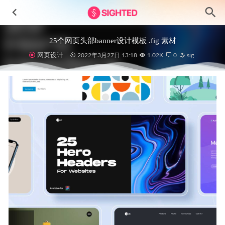
25个网页头部banner设计模板 .fig 素材
网页设计
2022年3月27日 13:18
1.02K
0
sig
Electric Vehicle-电动车环保3D图标设计素材
2024-11-26
MOLLET明暗两种风格成套金融app ui设计 .fig .sketch素材
2022-04-11
Empty state 空状态插画
2024-11-12
Jobby-招聘APP UI设计素材
2024-02-17
Aisha-假日3D角色设计素材
2023-08-05