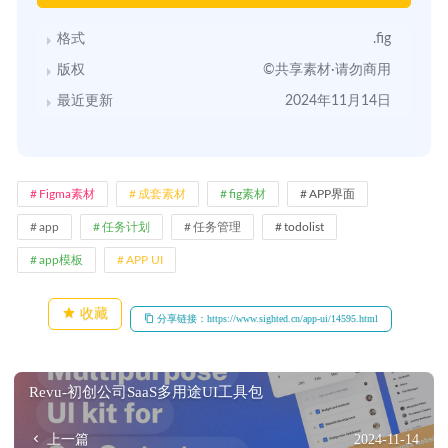
格式
.fig
版权
©共享素材·请勿商用
最近更新
2024年11月14日
Figma素材
成套素材
fig素材
APP界面
app
任务计划
任务管理
todolist
app模板
APP UI
收藏
分享链接：https://www.sighted.cn/app-ui/14595.html
Revu-初创公司SaaS多用途UI工具包
上一篇
2024-11-14