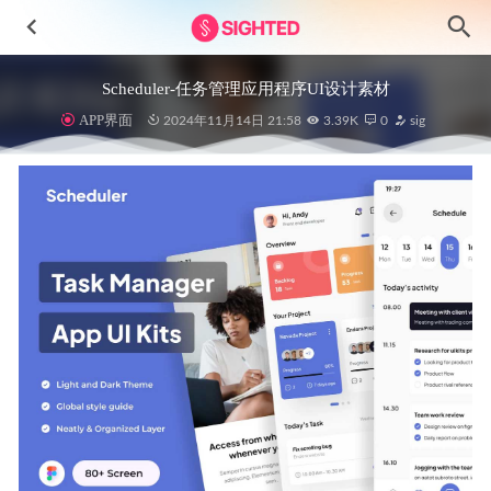
Scheduler-任务管理应用程序UI设计素材
APP界面
2024年11月14日 21:58
3.39K
0
sig
支付宝小程序官方UI 组件库 .sketch素材
2022-01-09
Microsoft Teams saas服务ui设计 .fig素材
2022-01-24
Pump House成套健身app ui设计 .fig .xd .sketch素材
2022-04-
04
Eltos电商app ui设计素材 .xd源文件
2022-06-17
TransferMe成套金融app ui设计素材 .fig .xd .sketch源文件
2022-04-17