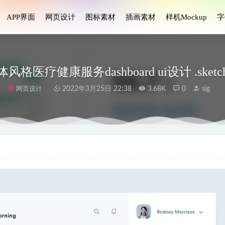
APP界面
网页设计
图标素材
插画素材
样机Mockup
字
风格医疗健康服务dashboard ui设计 .sket
网页设计
2022年3月25日 22:38
3.68K
0
sig
ze时间管理、任务管理app界面设计 .fig .xd素材
2023-03-11
Event Design Kits视频会议应用ui .fig素材
2021-12-26
ork团队合作插画设计素材
2023-06-18
套医疗健康app ui设计 .fig .sketch .studio素材
2022-09-29
p Shopee ui设计 .fig素材
2021-12-10