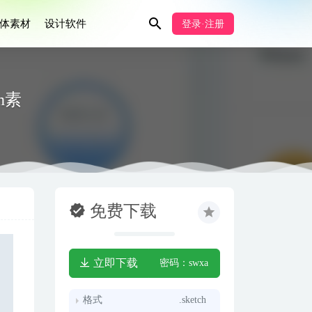
体素材
设计软件
登录·注册
ch素
免费下载
立即下载
密码：swxa
格式
.sketch