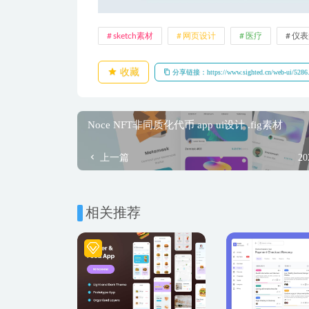
sketch素材
网页设计
医疗
仪表
收藏
分享链接：https://www.sighted.cn/web-ui/5286
Noce NFT非同质化代币 app ui设计 .fig素材
上一篇
20
相关推荐