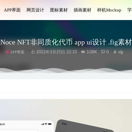
APP界面
网页设计
图标素材
插画素材
样机Mockup
字
Noce NFT非同质化代币 app ui设计 .fig素材
APP界面
2022年3月25日 22:33
3.08K
0
sig
esla 汽车控制app ui设计 .fig素材
2022-02-18
方案fig素材
2023-04-15
融app ui设计 .xd .sketch .fig .psd素材
2021-01-18
画 .fig素材
2021-11-19
Home-智能家居3D图标设计素材
2024-12-05