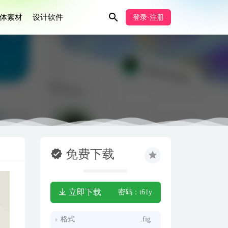
体素材
设计软件
登录·注册
免费下载
立即下载
密码：t61y
格式
.fig