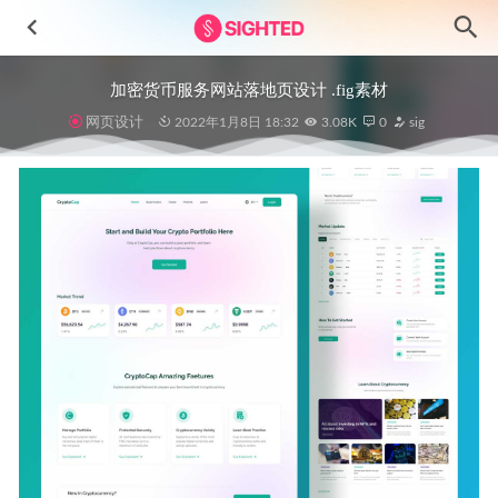
加密货币服务网站落地页设计 .fig素材
网页设计
2022年1月8日 18:32
3.08K
0
sig
新拟物风格金融app ui设计 .xd素材
2021-08-05
Hume约会交友app用户界面设计素材
2023-06-11
Quari金融钱包app用户界面设计Figma、XD、sketch素材
2023-04-12
云存储应app ui设计 .fig素材
2020-12-31
在线学习app ui设计 .xd素材
2022-12-11