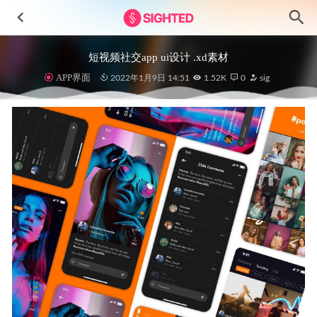
短视频社交app ui设计 .xd素材
APP界面
2022年1月9日 14:51
1.52K
0
sig
iOS UI Kit – 260+ app ui页面 明暗2种风格 .xd .fig .sketch
.psd素材
2021-01-18
金融支付钱包app ui设计 .fig素材
2022-04-12
macOS Big Sur UI Kit .fig素材
2021-03-18
任务管理saas服务ui设计 .fig .sketch .xd素材
2021-10-25
3D电商插画设计素材blender源文件
2023-07-08