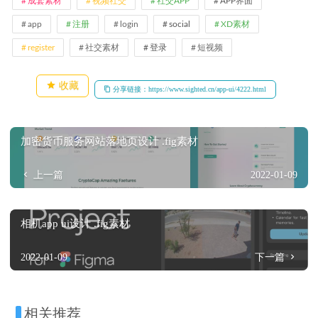
成套素材
视频社交
社交APP
APP界面
app
注册
login
social
XD素材
register
社交素材
登录
短视频
收藏
分享链接：https://www.sighted.cn/app-ui/4222.html
加密货币服务网站落地页设计 .fig素材
上一篇
2022-01-09
相机app ui设计 .fig素材
2022-01-09
下一篇
相关推荐