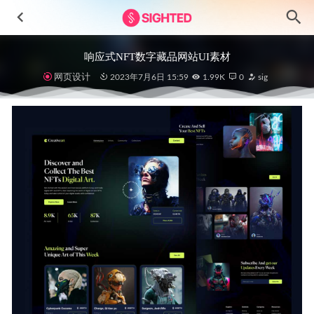
响应式NFT数字藏品网站UI素材
网页设计
2023年7月6日 15:59
1.99K
0
sig
金融投资app ui .fig素材
2021-03-16
Viyasa虚拟专用网络VPN app ui设计 .fig .xd素材
2022-09-29
NexuxPay 银行app ui设计 .fig素材
2022-03-02
Jobboard求职和搜索工作UI工具包
2024-02-17
Book有声阅读app ui设计 .fig .sketch素材
2022-09-02