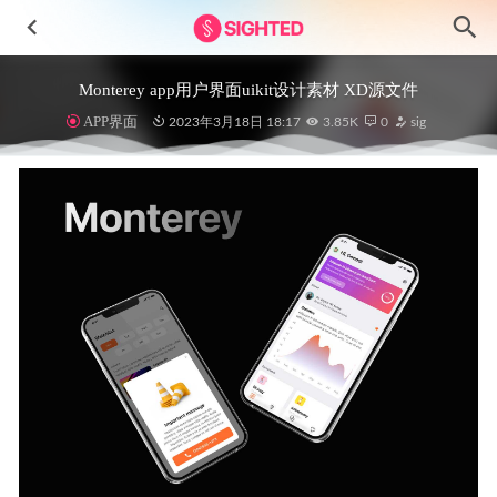
Monterey app用户界面uikit设计素材 XD源文件
APP界面
2023年3月18日 18:17
3.85K
0
sig
一组磨砂玻璃效果图标 .fig .ai .svg素材
2021-04-23
地产租房买房app ui .fig素材
2020-12-22
暗黑风格银行金融 app ui设计 .fig素材
2021-08-12
iOS E-Commerce电商app ui设计.fig素材
2021-08-28
795个个性化头像设计素材 .ai .svg .spe源文件
2022-05-05