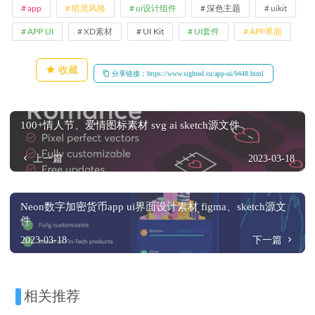
app
暗黑风格
ui设计组件
深色主题
uikit
APP UI
XD素材
UI Kit
UI套件
APP界面
收藏
分享链接：https://www.sighted.cn/app-ui/9448.html
100+情人节、爱情图标素材 svg ai sketch源文件
上一篇
2023-03-18
Neon数字加密货币app ui界面设计素材 figma、sketch源文
件
2023-03-18
下一篇
相关推荐