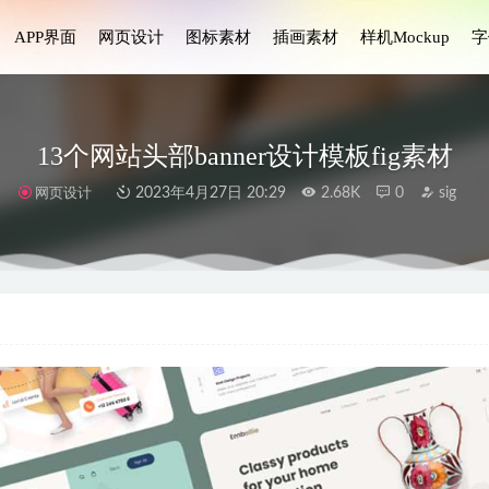
APP界面
网页设计
图标素材
插画素材
样机Mockup
字
13个网站头部banner设计模板fig素材
网页设计
2023年4月27日 20:29
2.68K
0
sig
装电商app ui .xd素材
2021-01-07
药店、医药电商app ui .fig素材
2021-01-06
oz仪表盘UI设计 .fig素材
2022-09-17
p 界面 .sketch素材
2020-12-08
件设计元素 .xd素材
2021-01-07