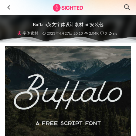
Buffalo英文字体设计素材.otf安装包
字体素材
2023年4月27日 20:13
2.04K
0
sig
Elya金融钱包app ui设计 .fig .xd .sketch .psd素材
2022-12-11
腾讯企业级移动端设计体系TDesign .fig素材
2022-01-03
30+卡片ui设计模板 .fig素材
2021-10-25
Finance-金融3D插画设计素材
2024-12-01
时装电商app ui设计 .fig素材
2021-12-02