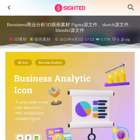
Busniness商业分析3D插画素材 Figma源文件、sketch源文件、
blender源文件
3D素材
插画素材
2023年4月2日 17:15
3.77K
0
sig
Sekawan网站落地页设计模板Figma素材
2023-03-19
app界面导航ui设计 .fig素材
2022-03-21
简洁阅读类app ui .xd素材
2020-12-25
30个网络安全3D图标设计素材
2024-11-16
数据可视化&图表组件UI包 .fig素材
2022-08-07