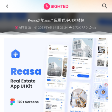
Reasa房地app产应用程序UI素材包
APP界面
2023年6月14日 21:24
3.72K
0
sig
数字钱包app ui设计 .fig素材
2021-11-12
Taskly任务管理app用户界面设计素材
2023-06-18
Market Place app ui设计 .fig素材
2021-09-04
图书电商app ui设计 .xd素材
2021-01-19
一组深色主题网页UI组件 .fig素材
2021-10-30