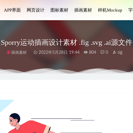
APP界面
网页设计
图标素材
插画素材
样机Mockup
字
Sporry运动插画设计素材 .fig .svg .ai源文件
插画素材
2022年5月28日 19:44
804
0
sig
插画设计素材
2023-08-03
 ui设计 .fig素材
2021-12-27
 NFT 3D 插图设计素材 .fig .blend源文件
2022-05-03
an网站落地页设计模板Figma素材
2023-03-19
rd求职和搜索工作UI工具包
2024-02-17