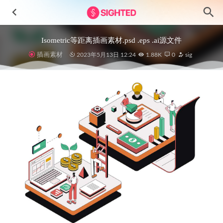
Isometric等距离插画素材.psd .eps .ai源文件
插画素材
2023年5月13日 12:24
1.88K
0
sig
Vision-高级营销网站仪表盘UI设计素材套件
2024-11-25
时装电商app ui设计 .fig素材
2021-12-02
Futuristic家具电商APP界面设计素材
2023-08-01
NFTCrop NFT数字藏品app ui设计 .fig素材
2022-05-10
NFTAS – NFT数字藏品应用市场app ui设计 .fig素材
2022-
08-30