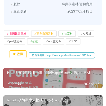
版权
©共享素材·请勿商用
最近更新
2023年05月13日
插画设计素材
商务插画素材
PS素材
AI素材
psd源文件
插画
eps源文件
2.5D
收藏
分享链接：https://www.sighted.cn/illustration/12177.html
Pomo番茄闹钟计时器时间管理app界面设计Figma素材
上一篇
2023-05-13
Notioly极简概念人物插画素材.svg源文件