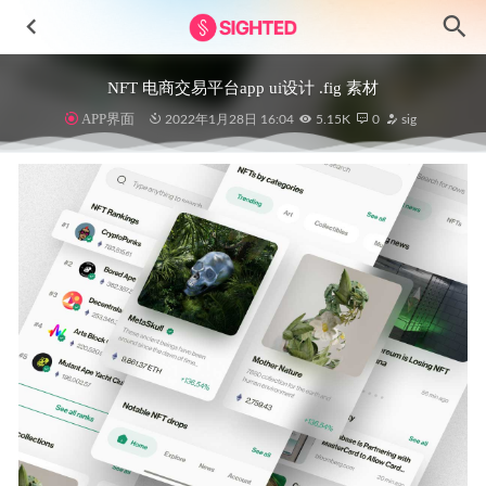
NFT 电商交易平台app ui设计 .fig 素材
APP界面
2022年1月28日 16:04
5.15K
0
sig
Healthy Mart社区电商app用户界面设计素材
2023-06-18
Fitnex-运动健身移动应用程序UI设计套件
2024-12-01
KR Banking金融银行app ui设计 .fig素材
2021-12-28
40个云服务图标 .fig素材
2021-11-19
家具电商app ui设计 .fig素材
2021-11-11