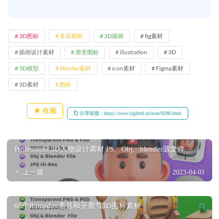
3D图标
多彩图标
3D插画
fig素材
插画设计素材
渐变图标
illustration
3D
3D模型
blender素材
icon素材
Figma素材
3D素材
图标
收藏
分享链接：https://www.sighted.cn/icon/9598.html
Professions 3D人物设计素材 PS、Obj、blender源文件
上一篇
2023-04-01
60个Ramadan斋月和开斋节3D图标素材