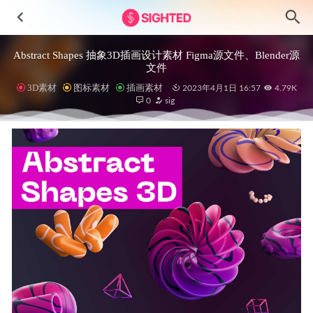
Abstract Shapes 抽象3D插画设计素材 Figma源文件、Blender源
文件
3D素材
图标素材
插画素材
2023年4月1日 16:57
4.79K
0
sig
苹果操作系统MacOS Monterey UI Kit .fig素材
2021-11-04
Base-SaaS仪表板&APP UI设计套件 .fig素材
2022-09-17
酒店预订app ui设计 .sketch素材
2022-03-19
玩偶电商app ui设计 .sketch素材
2021-01-19
消息推送仪表盘网页设计界面.sketch素材
2020-12-31