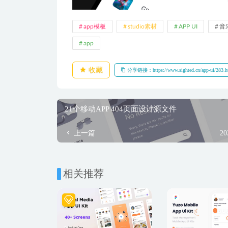
app模板
studio素材
APP UI
音
app
收藏
分享链接：https://www.sighted.cn/app-ui/283.h
21个移动APP 404页面设计源文件
上一篇
20
相关推荐