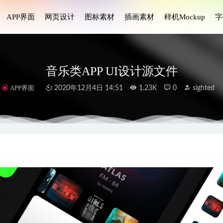
APP界面
网页设计
图标素材
插画素材
样机Mockup
字
音乐类APP UI设计源文件
APP界面
2020年12月4日 14:51
1.23K
0
sighted
app ui设计.fig素材
2021-08-12
 在线约会、聊天app ui设计 .fig素材
2022-05-05
sign system 表格设计系统 .fig素材
2022-01-15
app ui设计 .fig素材
2021-12-06
用途社区电商app ui设计 .xd素材
2022-09-23