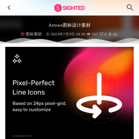
Arrows图标设计素材
图标素材
2023年7月9日 18:30
767
0
sig
金融网站后台dashboard .fig素材
2021-11-09
Wakku自由职业者、居家办公插画素材
2023-06-18
Hednews-新闻应用程序用户界面设计 Figma素材
2023-04-04
桌面端CRM ui设计 .fig素材
2022-02-16
MaBro 3D插图设计素材 .fig .blend源文件
2022-09-10