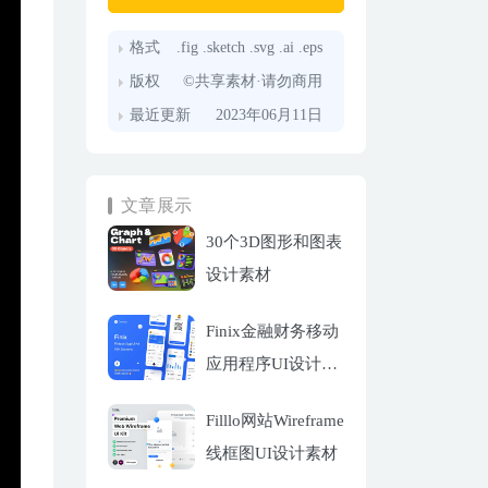
格式
.fig .sketch .svg .ai .eps
版权
©共享素材·请勿商用
最近更新
2023年06月11日
文章展示
30个3D图形和图表
设计素材
Finix金融财务移动
应用程序UI设计套
件
Filllo网站Wireframe
线框图UI设计素材